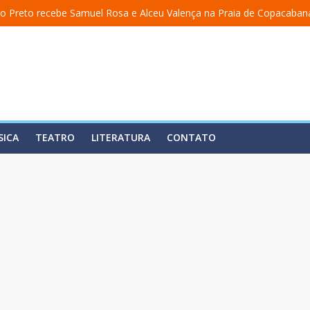
o Preto recebe Samuel Rosa e Alceu Valença na Praia de Copacaban
a uma academia” ganha nova temporada na Fundição Progresso
 encerra temporada em 19 de julho, no Teatro Dulcina
so lança álbum em homenagem a Elizeth Cardoso
ita estreia o solo “Eu matei a Sherazade – Confissões De Uma Árabe 
SICA
TEATRO
LITERATURA
CONTATO