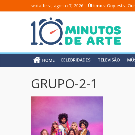
sexta-feira, agosto 7, 2026
Últimos:
Orquestra Our
“Comunicado 
“A Moratória”
Mônica Salma
Carolina Chal
CELEBRIDADES
TELEVISÃO
MÚ
HOME
GRUPO-2-1