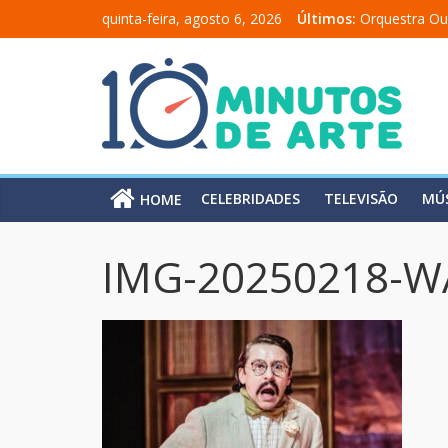
quinta-feira, agosto 6, 2026
Últimos:
Orquestra Ou
“Comunicado
“A Moratória
Mônica Salm
Carolina Chal
CELEBRIDADES
TELEVISÃO
MÚ
HOME
IMG-20250218-W