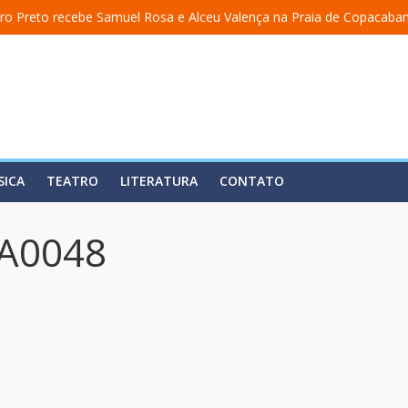
ro Preto recebe Samuel Rosa e Alceu Valença na Praia de Copacaba
 a uma academia” ganha nova temporada na Fundição Progresso
” encerra temporada em 19 de julho, no Teatro Dulcina
aso lança álbum em homenagem a Elizeth Cardoso
ita estreia o solo “Eu matei a Sherazade – Confissões De Uma Árabe
SICA
TEATRO
LITERATURA
CONTATO
A0048