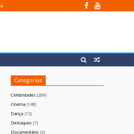
na
 Em Fúria”
Categorias
Celebridades
(289)
Cinema
(148)
Dança
(12)
Destaques
(7)
Documentário
(3)