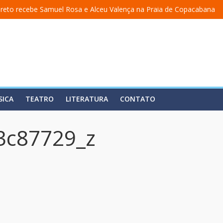
reto recebe Samuel Rosa e Alceu Valença na Praia de Copacabana
ma academia” ganha nova temporada na Fundição Progresso
cerra temporada em 19 de julho, no Teatro Dulcina
lança álbum em homenagem a Elizeth Cardoso
 estreia o solo “Eu matei a Sherazade – Confissões De Uma Árabe Em 
SICA
TEATRO
LITERATURA
CONTATO
3c87729_z