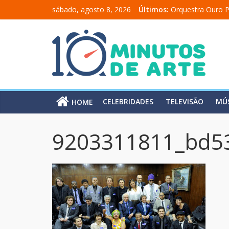
sábado, agosto 8, 2026
Últimos:
Orquestra Ouro P
“Comunicado a u
“A Moratória” en
Mônica Salmaso 
Carolina Chalita
CELEBRIDADES
TELEVISÃO
MÚ
HOME
9203311811_bd5