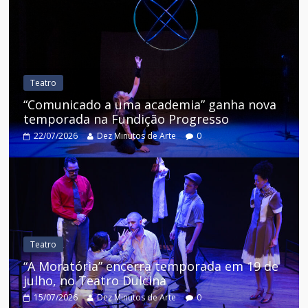
Teatro
“Comunicado a uma academia” ganha nova
temporada na Fundição Progresso
22/07/2026
Dez Minutos de Arte
0
Teatro
“A Moratória” encerra temporada em 19 de
julho, no Teatro Dulcina
15/07/2026
Dez Minutos de Arte
0