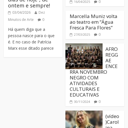
0
16/04/2025
ontem e sempre!
03/04/2026
Dez
Marcella Muniz volta
Minutos de Arte
0
ao teatro em “Água
Fresca Para Flores”
Há quem diga que a
0
27/03/2025
pessoa nasce para o que
é. E no caso de Patrícia
Marx esse ditado parece
AFRO
REGG
AE
ENCE
RRA NOVEMBRO
NEGRO COM
ATIVIDADES
CULTURAIS E
EDUCATIVAS
0
30/11/2024
(vídeo
)Carol
ina