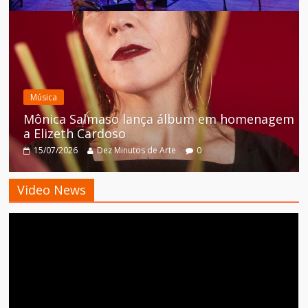
Música
Mônica Salmaso lança álbum em homenagem
a Elizeth Cardoso
15/07/2026
Dez Minutos de Arte
0
Video News