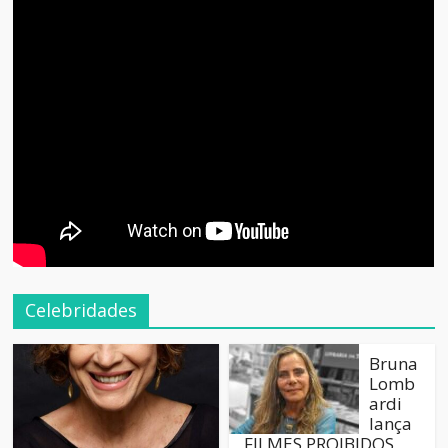
Celebridades
Bruna
Lomb
ardi
lança
FILMES PROIBIDOS