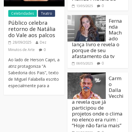
0
13/05/2025
Celebridades
Teatro
Ferna
Público celebra
nda
retorno de Natália
Mach
do Vale aos palcos
ado
28/09/2025
Dez
lança livro e revela o
porque de seu
Minutos de Arte
0
afastamento da tv
Ao lado de Herson Capri, a
0
08/05/2025
atriz protagoniza “A
Sabedoria dos Pais”, texto
Carm
de Miguel Falabella escrito
o
especialmente para a
Dalla
Vecchi
a revela que já
participou de
projetos onde o clima
no elenco era ruim :
“Hoje não faria mais”