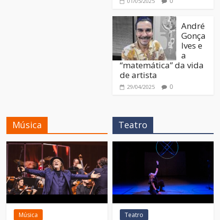
0
01/05/2025
André
Gonça
lves e
a
“matemática” da vida
de artista
0
29/04/2025
Música
Teatro
Música
Teatro