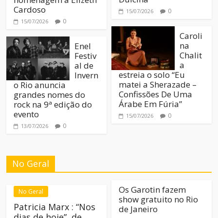
Cardoso
0
15/07/2026
0
15/07/2026
Caroli
na
Enel
Chalit
Festiv
a
al de
estreia o solo “Eu
Invern
matei a Sherazade –
o Rio anuncia
Confissões De Uma
grandes nomes do
Árabe Em Fúria”
rock na 9ª edição do
evento
0
15/07/2026
0
13/07/2026
No Geral
Os Garotin fazem
No Geral
show gratuito no Rio
Patricia Marx : “Nos
de Janeiro
dias de hoje”, de