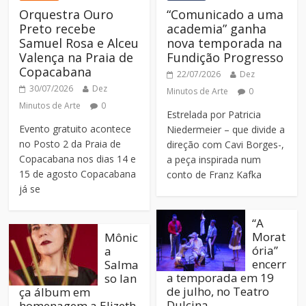
Orquestra Ouro
“Comunicado a uma
Preto recebe
academia” ganha
Samuel Rosa e Alceu
nova temporada na
Valença na Praia de
Fundição Progresso
Copacabana
22/07/2026
Dez
30/07/2026
Dez
Minutos de Arte
0
Minutos de Arte
0
Estrelada por Patricia
Evento gratuito acontece
Niedermeier – que divide a
no Posto 2 da Praia de
direção com Cavi Borges-,
Copacabana nos dias 14 e
a peça inspirada num
15 de agosto Copacabana
conto de Franz Kafka
já se
“A
Morat
Mônic
ória”
a
encerr
Salma
a temporada em 19
so lan
de julho, no Teatro
ça álbum em
Dulcina
homenagem a Elizeth