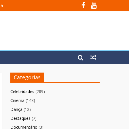
na
 Em Fúria”
Categorias
Celebridades
(289)
Cinema
(148)
Dança
(12)
Destaques
(7)
Documentário
(3)