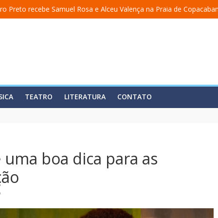
ro Preto recebe Samuel Rosa e Alceu Valença na Praia de Copacaba
 a uma academia” ganha nova temporada na Fundição Progresso
” encerra temporada em 19 de julho, no Teatro Dulcina
aso lança álbum em homenagem a Elizeth Cardoso
ita estreia o solo “Eu matei a Sherazade – Confissões De Uma Árabe
SICA
TEATRO
LITERATURA
CONTATO
 uma boa dica para as
ção
o