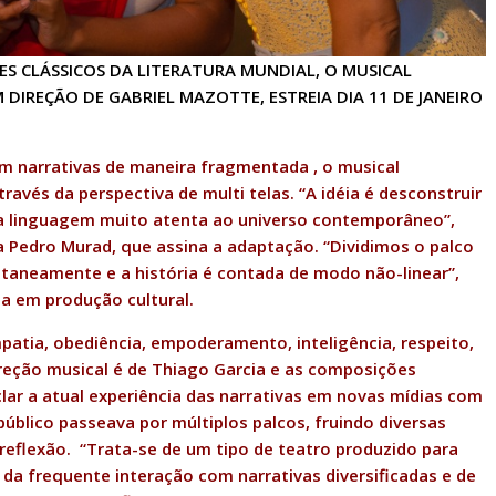
 CLÁSSICOS DA LITERATURA MUNDIAL, O MUSICAL
DIREÇÃO DE GABRIEL MAZOTTE, ESTREIA DIA 11 DE JANEIRO
 narrativas de maneira fragmentada , o musical
vés da perspectiva de multi telas. “A idéia é desconstruir
ma linguagem muito atenta ao universo contemporâneo”,
Pedro Murad, que assina a adaptação. “Dividimos o palco
taneamente e a história é contada de modo não-linear”,
ta em produção cultural.
atia, obediência, empoderamento, inteligência, respeito,
ireção musical é de Thiago Garcia e as composições
clar a atual experiência das narrativas em novas mídias com
úblico passeava por múltiplos palcos, fruindo diversas
 reflexão. “Trata-se de um tipo de teatro produzido para
 da frequente interação com narrativas diversificadas e de