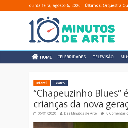
quinta-feira, agosto 6, 2026
Últimos:
Orquestra Ou
“Comunicado
“A Moratória
Mônica Salm
Carolina Chal
CELEBRIDADES
TELEVISÃO
MÚ
HOME
Infantil
Teatro
“Chapeuzinho Blues” é
crianças da nova gera
06/01/2020
Dez Minutos de Arte
0 Comentári