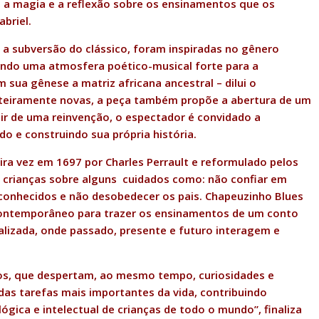
o, a magia e a reflexão sobre os ensinamentos que os
briel.
a subversão do clássico, foram inspiradas no gênero
iando uma atmosfera poético-musical forte para a
sua gênese a matriz africana ancestral – dilui o
inteiramente novas, a peça também propõe a abertura de um
tir de uma reinvenção, o espectador é convidado a
do e construindo sua própria história.
eira vez em 1697 por Charles Perrault e reformulado pelos
crianças sobre alguns cuidados como: não confiar em
sconhecidos e não desobedecer os pais. Chapeuzinho Blues
 contemporâneo para trazer os ensinamentos de um conto
alizada, onde passado, presente e futuro interagem e
osos, que despertam, ao mesmo tempo, curiosidades e
das tarefas mais importantes da vida, contribuindo
gica e intelectual de crianças de todo o mundo”, finaliza