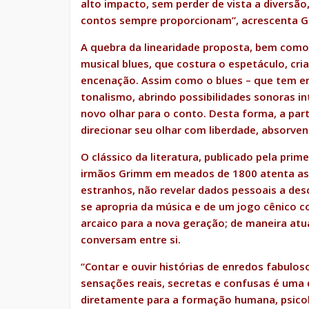
alto impacto, sem perder de vista a diversã
contos sempre proporcionam”, acrescenta Ga
A quebra da linearidade proposta, bem como 
musical blues, que costura o espetáculo, cr
encenação. Assim como o blues – que tem em 
tonalismo, abrindo possibilidades sonoras 
novo olhar para o conto. Desta forma, a par
direcionar seu olhar com liberdade, absorven
O clássico da literatura, publicado pela prim
irmãos Grimm em meados de 1800 atenta as 
estranhos, não revelar dados pessoais a de
se apropria da música e de um jogo cênico
arcaico para a nova geração; de maneira atu
conversam entre si.
“Contar e ouvir histórias de enredos fabul
sensações reais, secretas e confusas é uma 
diretamente para a formação humana, psicoló