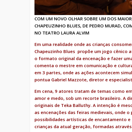
COM UM NOVO OLHAR SOBRE UM DOS MAIORES
CHAPEUZINHO BLUES, DE PEDRO MURAD, COM 
NO TEATRO LAURA ALVIM
Em uma realidade onde as crianças consomem
Chapeuzinho Blues propõe um jogo cênico atra
o formato original da encenação e fazer u
comenta o mestre em comunicação e cultura 
em 3 partes, onde as ações acontecem simul
pontua Gabriel Mazzote, diretor e especialis
Em cena, 9 atores tratam de temas como emp
amor e medo, sob um recorte brasileiro. A d
originais de Teka Balluthy. A intenção é mes
as encenações das feiras medievais, onde o p
possibilidades artísticas de encantamento e
crianças da atual geração, formadas através