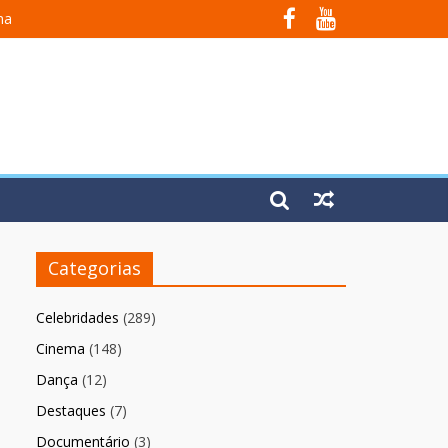
na
 Em Fúria”
Categorias
Celebridades
(289)
Cinema
(148)
Dança
(12)
Destaques
(7)
Documentário
(3)