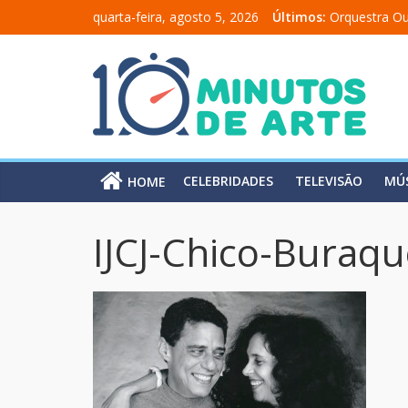
quarta-feira, agosto 5, 2026
Últimos:
Orquestra Ou
“Comunicado
“A Moratória
Mônica Salm
Carolina Cha
CELEBRIDADES
TELEVISÃO
MÚ
HOME
IJCJ-Chico-Buraqu