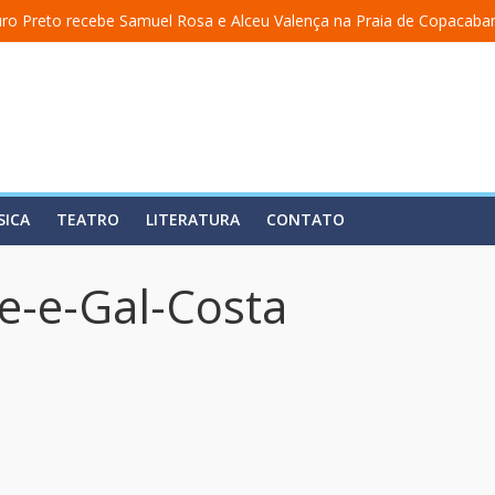
ro Preto recebe Samuel Rosa e Alceu Valença na Praia de Copacaba
 a uma academia” ganha nova temporada na Fundição Progresso
” encerra temporada em 19 de julho, no Teatro Dulcina
aso lança álbum em homenagem a Elizeth Cardoso
lita estreia o solo “Eu matei a Sherazade – Confissões De Uma Árabe
SICA
TEATRO
LITERATURA
CONTATO
e-e-Gal-Costa