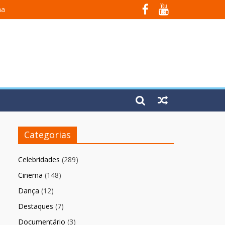
na
 Em Fúria”
Categorias
Celebridades
(289)
Cinema
(148)
Dança
(12)
Destaques
(7)
Documentário
(3)