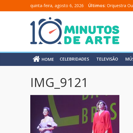
quinta-feira, agosto 6, 2026
Últimos:
Orquestra Ou
“Comunicado
“A Moratória
Mônica Salm
Carolina Chal
CELEBRIDADES
TELEVISÃO
MÚ
HOME
IMG_9121