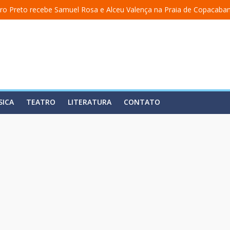
ro Preto recebe Samuel Rosa e Alceu Valença na Praia de Copacaba
 a uma academia” ganha nova temporada na Fundição Progresso
” encerra temporada em 19 de julho, no Teatro Dulcina
aso lança álbum em homenagem a Elizeth Cardoso
ita estreia o solo “Eu matei a Sherazade – Confissões De Uma Árabe
SICA
TEATRO
LITERATURA
CONTATO