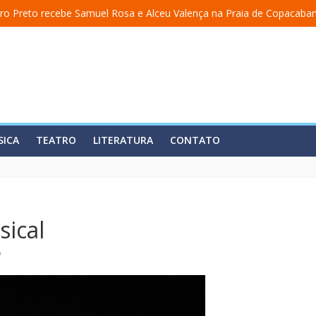
ro Preto recebe Samuel Rosa e Alceu Valença na Praia de Copacaba
 a uma academia” ganha nova temporada na Fundição Progresso
” encerra temporada em 19 de julho, no Teatro Dulcina
aso lança álbum em homenagem a Elizeth Cardoso
ita estreia o solo “Eu matei a Sherazade – Confissões De Uma Árabe
SICA
TEATRO
LITERATURA
CONTATO
sical
o