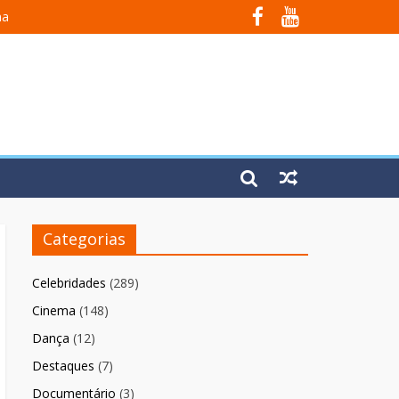
na
 Em Fúria”
Categorias
Celebridades
(289)
Cinema
(148)
Dança
(12)
Destaques
(7)
Documentário
(3)