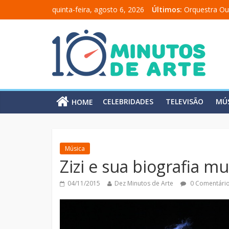
quinta-feira, agosto 6, 2026
Últimos:
Orquestra Ou
“Comunicado
“A Moratória
Mônica Salm
Carolina Chal
CELEBRIDADES
TELEVISÃO
MÚ
HOME
Música
Zizi e sua biografia mu
04/11/2015
Dez Minutos de Arte
0 Comentári