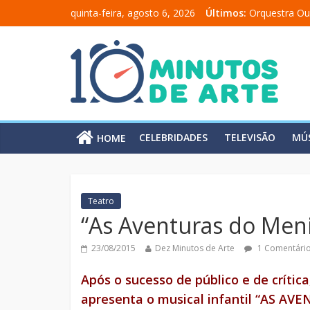
quinta-feira, agosto 6, 2026
Últimos:
Orquestra Ou
“Comunicado
“A Moratória
Mônica Salm
Carolina Chal
CELEBRIDADES
TELEVISÃO
MÚ
HOME
Teatro
“As Aventuras do Men
23/08/2015
Dez Minutos de Arte
1 Comentári
Após o sucesso de público e de crític
apresenta o musical infantil “AS A