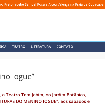
ro Preto recebe Samuel Rosa e Alceu Valença na Praia de Copacaba
 a uma academia” ganha nova temporada na Fundição Progresso
” encerra temporada em 19 de julho, no Teatro Dulcina
aso lança álbum em homenagem a Elizeth Cardoso
ita estreia o solo “Eu matei a Sherazade – Confissões De Uma Árabe
SICA
TEATRO
LITERATURA
CONTATO
ino Iogue”
o
a, o Teatro Tom Jobim, no Jardim Botânico,
VENTURAS DO MENINO IOGUE”, aos sábados e