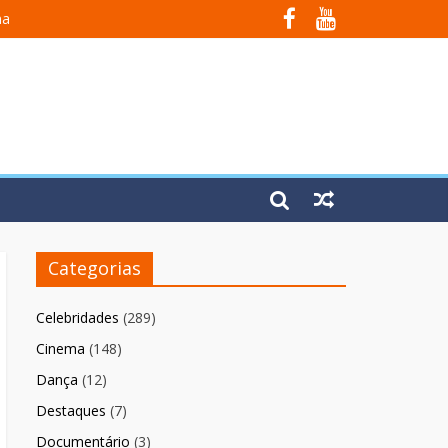
na
 Em Fúria”
Categorias
Celebridades
(289)
Cinema
(148)
Dança
(12)
Destaques
(7)
Documentário
(3)