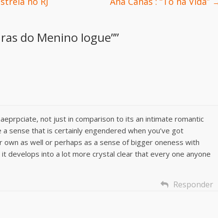
treia no RJ
Ana Cañas : “Tô na Vida”
ras do Menino Iogue”
”
 aeprpciate, not just in comparison to its an intimate romantic
e a sense that is certainly engendered when you’ve got
r own as well or perhaps as a sense of bigger oneness with
 it develops into a lot more crystal clear that every one anyone
Responder