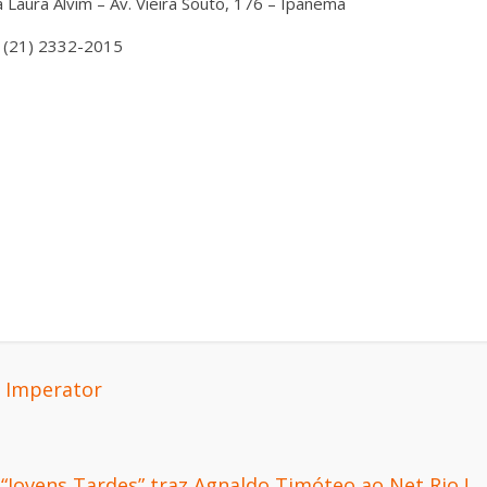
 Laura Alvim – Av. Vieira Souto, 176 – Ipanema
l: (21) 2332-2015
o Imperator
“Jovens Tardes” traz Agnaldo Timóteo ao Net Rio !