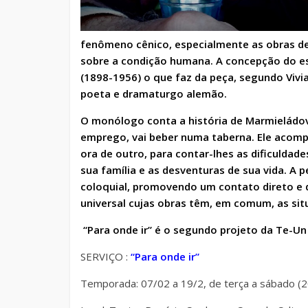
fenômeno cênico, especialmente
as
obras d
sobre a condição humana.
A concepção do es
(1898-1956) o que faz da peça, segundo Viv
poeta e dramaturgo alemão.
O monólogo conta a história de Marmieládov,
emprego, vai beber numa taberna. Ele acom
ora de outro, para contar-lhes as dificuldad
sua família e as desventuras de sua vida.
A p
coloquial, promovendo um contato direto e d
universal cujas obras têm, em comum, as sit
“Para onde ir” é o segundo projeto da Te-U
SERVIÇO :
“Para onde ir”
Temporada: 07/02 a 19/2, de terça a sábado (2