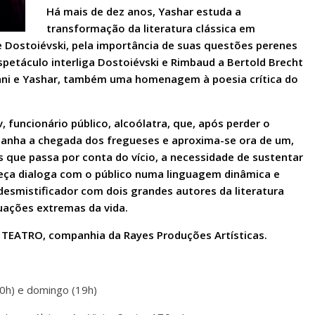
Há mais de dez anos, Yashar estuda
a
transformação da literatura clássica em
e Dostoiévski, pela importância de suas questões perenes
petáculo interliga Dostoiévski e Rimbaud a Bertold Brecht
iani e Yashar, também uma homenagem à poesia crítica do
 funcionário público, alcoólatra, que, após perder o
panha a chegada dos fregueses e aproxima-se ora de um,
es que passa por conta do vício, a necessidade de sustentar
eça dialoga com o público numa linguagem dinâmica e
esmistificador com dois grandes autores da literatura
uações extremas da vida.
n TEATRO, companhia da Rayes Produções Artísticas.
0h) e domingo (19h)