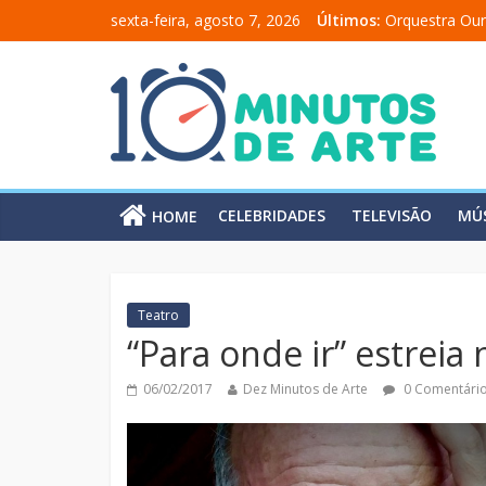
sexta-feira, agosto 7, 2026
Últimos:
Orquestra Our
“Comunicado 
“A Moratória”
Mônica Salma
Carolina Chal
CELEBRIDADES
TELEVISÃO
MÚ
HOME
Teatro
“Para onde ir” estreia 
06/02/2017
Dez Minutos de Arte
0 Comentári