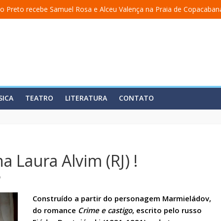
o Preto recebe Samuel Rosa e Alceu Valença na Praia de Copacaban
a uma academia” ganha nova temporada na Fundição Progresso
 encerra temporada em 19 de julho, no Teatro Dulcina
so lança álbum em homenagem a Elizeth Cardoso
ita estreia o solo “Eu matei a Sherazade – Confissões De Uma Árabe 
SICA
TEATRO
LITERATURA
CONTATO
na Laura Alvim (RJ) !
o
Construído a partir do personagem Marmieládov,
do romance
Crime e castigo
, escrito pelo russo