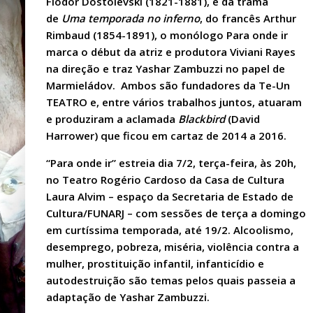
Fiódor Dostoiévski (1821-1881), e da trama
de
Uma temporada no inferno
, do francês Arthur
Rimbaud (1854-1891), o monólogo Para onde ir
marca o début da atriz e produtora Viviani Rayes
na direção e traz Yashar Zambuzzi no papel de
Marmieládov. Ambos são fundadores da Te-Un
TEATRO e, entre vários trabalhos juntos, atuaram
e produziram a aclamada
Blackbird
(David
Harrower) que ficou em cartaz de 2014 a 2016.
“Para onde ir” estreia dia 7/2, terça-feira, às 20h,
no Teatro Rogério Cardoso da Casa de Cultura
Laura Alvim – espaço da Secretaria de Estado de
Cultura/FUNARJ –
com sessões de terça a domingo
em curtíssima temporada, até 19/2. Alcoolismo,
desemprego, pobreza, miséria, violência contra a
mulher, prostituição infantil, infanticídio e
autodestruição são temas pelos quais passeia a
adaptação de Yashar Zambuzzi.