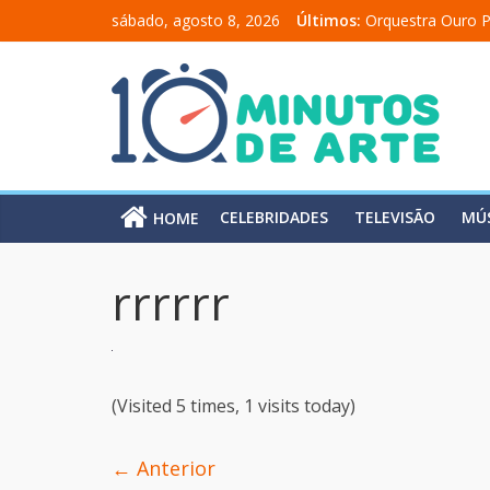
sábado, agosto 8, 2026
Últimos:
Orquestra Ouro P
“Comunicado a u
“A Moratória” en
Mônica Salmaso 
Carolina Chalita
CELEBRIDADES
TELEVISÃO
MÚ
HOME
rrrrrr
(Visited 5 times, 1 visits today)
← Anterior