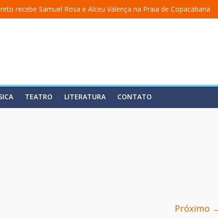
reto recebe Samuel Rosa e Alceu Valença na Praia de Copacabana
ma academia” ganha nova temporada na Fundição Progresso
cerra temporada em 19 de julho, no Teatro Dulcina
lança álbum em homenagem a Elizeth Cardoso
 estreia o solo “Eu matei a Sherazade – Confissões De Uma Árabe Em 
SICA
TEATRO
LITERATURA
CONTATO
Próximo 