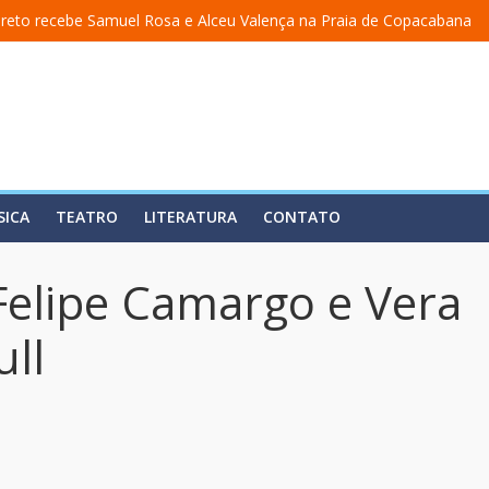
reto recebe Samuel Rosa e Alceu Valença na Praia de Copacabana
ma academia” ganha nova temporada na Fundição Progresso
cerra temporada em 19 de julho, no Teatro Dulcina
lança álbum em homenagem a Elizeth Cardoso
 estreia o solo “Eu matei a Sherazade – Confissões De Uma Árabe Em 
SICA
TEATRO
LITERATURA
CONTATO
elipe Camargo e Vera
ull