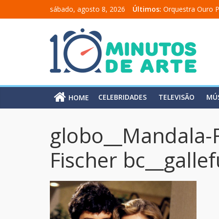
sábado, agosto 8, 2026
Últimos:
Orquestra Ouro P
“Comunicado a u
“A Moratória” en
Mônica Salmaso 
Carolina Chalita
CELEBRIDADES
TELEVISÃO
MÚ
HOME
globo__Mandala-F
Fischer bc__gallef