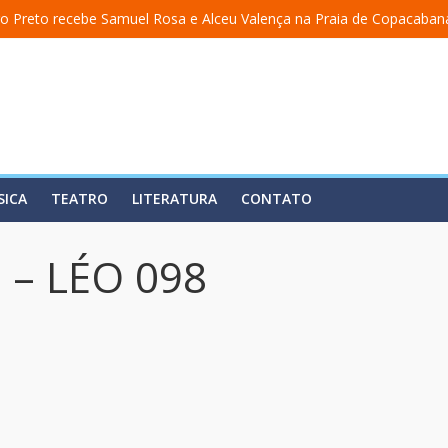
o Preto recebe Samuel Rosa e Alceu Valença na Praia de Copacaban
a uma academia” ganha nova temporada na Fundição Progresso
 encerra temporada em 19 de julho, no Teatro Dulcina
so lança álbum em homenagem a Elizeth Cardoso
ita estreia o solo “Eu matei a Sherazade – Confissões De Uma Árabe 
SICA
TEATRO
LITERATURA
CONTATO
 – LÉO 098