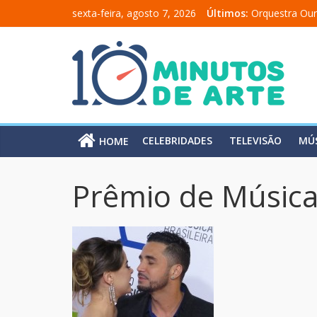
sexta-feira, agosto 7, 2026
Últimos:
Orquestra Our
“Comunicado 
“A Moratória”
Mônica Salma
Carolina Chal
CELEBRIDADES
TELEVISÃO
MÚ
HOME
Prêmio de Música