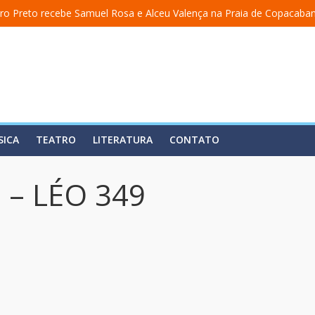
ro Preto recebe Samuel Rosa e Alceu Valença na Praia de Copacaba
 a uma academia” ganha nova temporada na Fundição Progresso
” encerra temporada em 19 de julho, no Teatro Dulcina
aso lança álbum em homenagem a Elizeth Cardoso
ita estreia o solo “Eu matei a Sherazade – Confissões De Uma Árabe
SICA
TEATRO
LITERATURA
CONTATO
 – LÉO 349