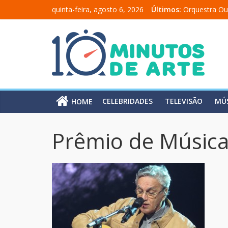
quinta-feira, agosto 6, 2026
Últimos:
Orquestra Ou
“Comunicado
“A Moratória
Mônica Salm
Carolina Chal
CELEBRIDADES
TELEVISÃO
MÚ
HOME
Prêmio de Música