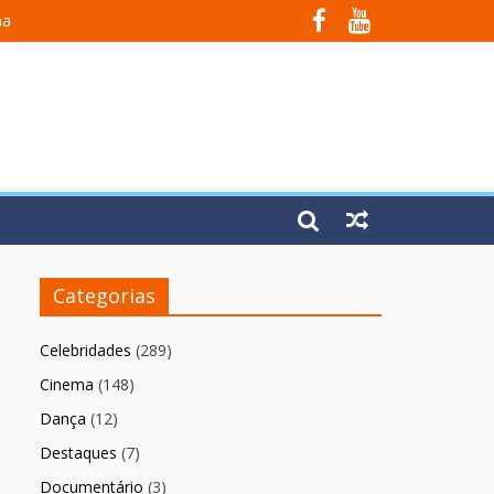
na
 Em Fúria”
Categorias
Celebridades
(289)
Cinema
(148)
Dança
(12)
Destaques
(7)
Documentário
(3)