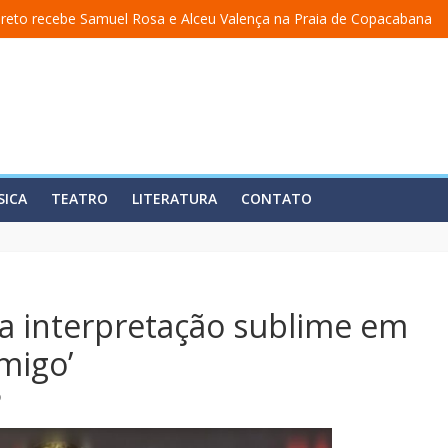
reto recebe Samuel Rosa e Alceu Valença na Praia de Copacabana
ma academia” ganha nova temporada na Fundição Progresso
cerra temporada em 19 de julho, no Teatro Dulcina
lança álbum em homenagem a Elizeth Cardoso
 estreia o solo “Eu matei a Sherazade – Confissões De Uma Árabe Em 
SICA
TEATRO
LITERATURA
CONTATO
a interpretação sublime em
migo’
o