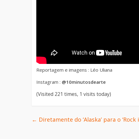
Reportagem e imagens : Léo Uliana
Instagram :
@10minutosdearte
(Visited 221 times, 1 visits today)
←
Diretamente do ‘Alaska’ para o ‘Rock i