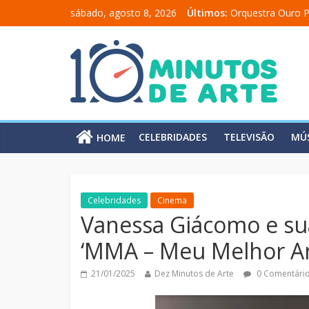
sábado, agosto 8, 2026
Últimos:
Orquestra Ouro P
“Comunicado a u
“A Moratória” en
Mônica Salmaso 
Carolina Chalita
CELEBRIDADES
TELEVISÃO
MÚ
HOME
Celebridades
Cinema
Vanessa Giácomo e su
‘MMA – Meu Melhor A
21/01/2025
Dez Minutos de Arte
0 Comentári