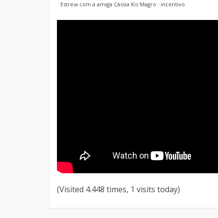
Estreia com a amiga Cássia Kis Magro : incentivo
(Visited 4.448 times, 1 visits today)