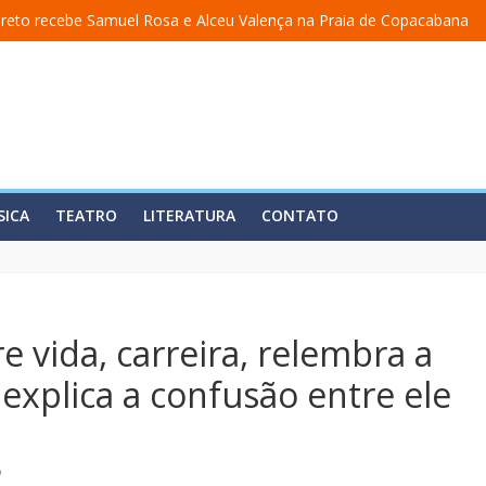
reto recebe Samuel Rosa e Alceu Valença na Praia de Copacabana
ma academia” ganha nova temporada na Fundição Progresso
cerra temporada em 19 de julho, no Teatro Dulcina
lança álbum em homenagem a Elizeth Cardoso
 estreia o solo “Eu matei a Sherazade – Confissões De Uma Árabe Em 
SICA
TEATRO
LITERATURA
CONTATO
e vida, carreira, relembra a
explica a confusão entre ele
o