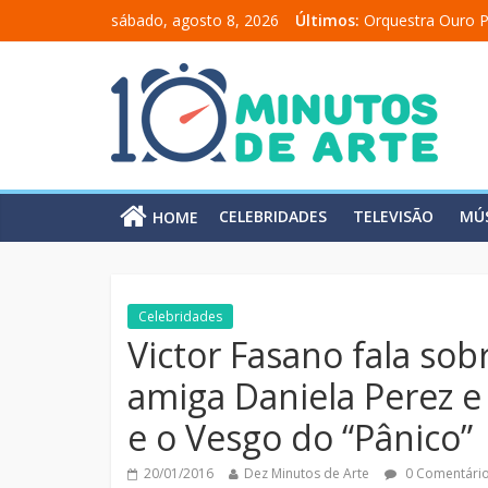
sábado, agosto 8, 2026
Últimos:
Orquestra Ouro P
“Comunicado a u
“A Moratória” en
Mônica Salmaso 
Carolina Chalita
CELEBRIDADES
TELEVISÃO
MÚ
HOME
Celebridades
Victor Fasano fala sobr
amiga Daniela Perez e 
e o Vesgo do “Pânico”
20/01/2016
Dez Minutos de Arte
0 Comentári