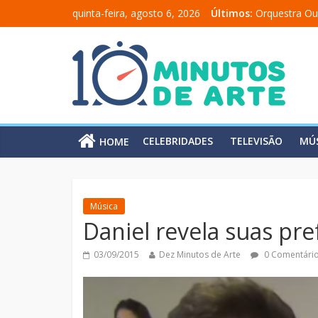
quinta-feira, agosto 6, 2026
Últimos:
Orquestra Ou
“Comunicado
“A Moratória
Mônica Salm
Carolina Chal
CELEBRIDADES
TELEVISÃO
MÚ
HOME
Música
Daniel revela suas pre
03/09/2015
Dez Minutos de Arte
0 Comentári