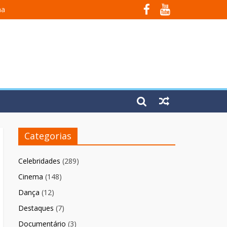
na
 Em Fúria”
Categorias
Celebridades
(289)
Cinema
(148)
Dança
(12)
Destaques
(7)
Documentário
(3)