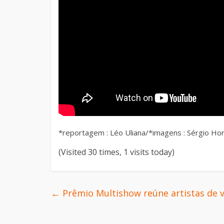
*reportagem : Léo Uliana/*imagens : Sérgio Ho
(Visited 30 times, 1 visits today)
←
Prêmio Multishow reúne artistas de vá