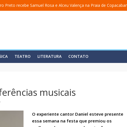
ro Preto recebe Samuel Rosa e Alceu Valença na Praia de Copacaba
 a uma academia” ganha nova temporada na Fundição Progresso
” encerra temporada em 19 de julho, no Teatro Dulcina
aso lança álbum em homenagem a Elizeth Cardoso
ita estreia o solo “Eu matei a Sherazade – Confissões De Uma Árabe
SICA
TEATRO
LITERATURA
CONTATO
ferências musicais
o
O experiente cantor Daniel esteve presente
essa semana na festa que premiou os