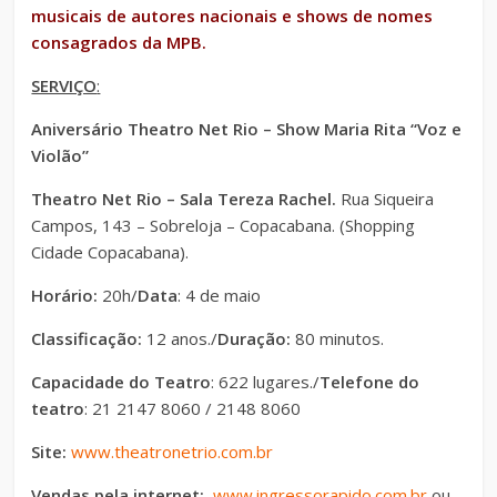
musicais de autores nacionais e shows de nomes
consagrados da MPB.
SERVIÇO
:
Aniversário Theatro Net Rio – Show Maria Rita “Voz e
Violão”
Theatro Net Rio – Sala Tereza Rachel.
Rua Siqueira
Campos, 143 – Sobreloja – Copacabana. (Shopping
Cidade Copacabana).
Horário:
20h/
Data
: 4 de maio
Classificação:
12 anos./
Duração:
80 minutos.
Capacidade do Teatro
: 622 lugares./
Telefone do
teatro
: 21 2147 8060 / 2148 8060
Site:
www.theatronetrio.com.br
Vendas pela internet:
www.ingressorapido.com.br
ou