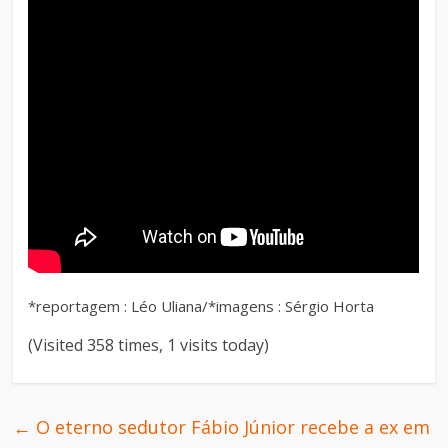
*reportagem : Léo Uliana/*imagens : Sérgio Horta
(Visited 358 times, 1 visits today)
←
O eterno sedutor Fábio Júnior recebe a ex em