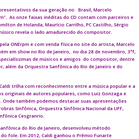
presentativos da sua geração no Brasil, Marcelo
m”. As onze faixas inéditas do CD contam com parceiros e
ilton de Holanda, Maurício Carrilho, PC Castilho, Sérgio
 músico revela o lado amadurecido do compositor.
 pela ONErpm e com venda física no site do artista, Marcelo
a
ém em show no Rio de Janeiro, no dia 28 de novembro, 3
f,
 especialíssimas de músicos e amigos do compositor, dentre
er, além da Orquestra Sanfônica do Rio de Janeiro e do
Caldi trilha com reconhecimento entre a música popular e a
njos originais de autores populares, como Luiz Gonzaga e
as. Onde também podemos destacar suas apresentações
bras Sinfônica, Orquestra Sinfônica Nacional da UFF,
infônica Cesgranrio.
anfônica do Rio de Janeiro, desenvolveu método
o fole. Em 2012, Caldi ganhou o Prêmio Funarte