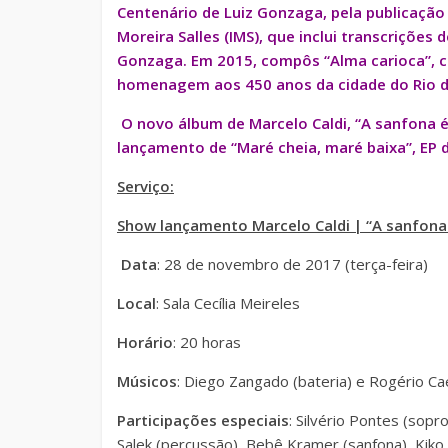
Centenário de Luiz Gonzaga, pela publicação 
Moreira Salles (IMS), que inclui transcrições
Gonzaga. Em 2015, compôs “Alma carioca”, c
homenagem aos 450 anos da cidade do Rio de
O novo álbum de Marcelo Caldi, “A sanfona é
lançamento de “Maré cheia, maré baixa”, EP 
Serviço:
Show lançamento Marcelo Caldi | “A sanfon
Data
: 28 de novembro de 2017 (terça-feira)
Local
: Sala Cecília Meireles
Horário
: 20 horas
Músicos
: Diego Zangado (bateria) e Rogério Ca
Participações especiais
: Silvério Pontes (sopro
Salek (percussão), Bebê Kramer (sanfona), Kiko H