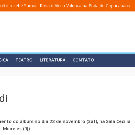
reto recebe Samuel Rosa e Alceu Valença na Praia de Copacabana
ma academia” ganha nova temporada na Fundição Progresso
cerra temporada em 19 de julho, no Teatro Dulcina
lança álbum em homenagem a Elizeth Cardoso
 estreia o solo “Eu matei a Sherazade – Confissões De Uma Árabe Em 
SICA
TEATRO
LITERATURA
CONTATO
di
o
mento do álbum no dia 28 de
novembro (3af), na Sala Cecília
Meireles (RJ)