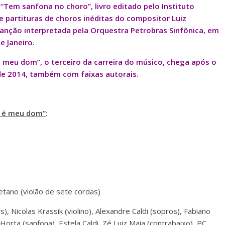
“Tem sanfona no choro”, livro editado pelo Instituto
 de partituras de choros inéditas do compositor Luiz
anção interpretada pela Orquestra Petrobras Sinfônica, em
 Janeiro.
 meu dom”, o terceiro da carreira do músico, chega após o
de 2014, também com faixas autorais.
a é meu dom”
:
etano (violão de sete cordas)
s), Nicolas Krassik (violino), Alexandre Caldi (sopros), Fabiano
orta (sanfona), Estela Caldi, Zé Luiz Maia (contrabaixo), PC