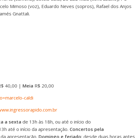
arcelo Mimoso (voz), Eduardo Neves (sopros), Rafael dos Anjos
damés Gnattali.
$ 40,00 |
Meia
R$ 20,00
lio=marcelo-caldi
/www.ingressorapido.com.br
ça a sexta
de 13h às 18h, ou até o início do
3h até o início da apresentação.
Concertos pela
o da apresentação.
Domingo e feriado
: desde duas horas antes