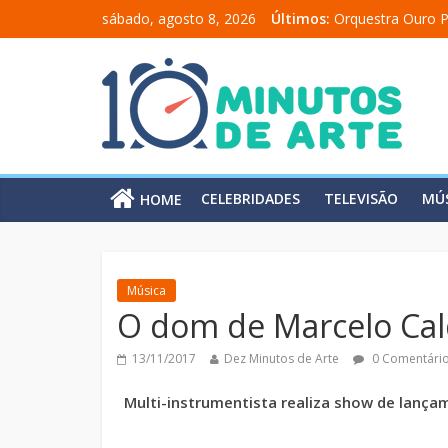
sábado, agosto 8, 2026
Últimos:
Orquestra Ouro P
“Comunicado a u
“A Moratória” en
Mônica Salmaso 
Carolina Chalita
CELEBRIDADES
TELEVISÃO
MÚ
HOME
Música
O dom de Marcelo Cal
13/11/2017
Dez Minutos de Arte
0 Comentári
Multi-instrumentista realiza show de lança