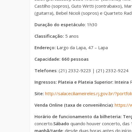
Castilho (sopros), Guto Wirtti (contrabaixo), M
(guitarra), Bebel Nicioli (sopros) e Quarteto Ra
Duração do espetáculo
: 1h30
Classificação:
5 anos
Endereço
:
L
argo da Lapa, 47 – Lapa
Capacidade
: 660 pessoas
Telefones
: (21) 2332-9223 | (21) 2332-9224
Ingressos: Plateia e Plateia Superior:
Inteira
R
Site:
http://salaceciliameireles.rj.gov.br/?portfo
Venda Online (taxa de conveniência)
:
https:/
Horário de funcionamento da bilheteria
: Ter
concerto.
Sábado
quando houver concerto, das 1
manhã/tarde
: desde duas horas antes do iníci