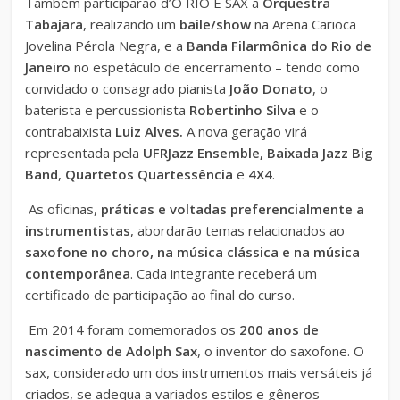
Também participarão d’O RIO É SAX a
Orquestra
Tabajara
, realizando um
baile/show
na Arena Carioca
Jovelina Pérola Negra, e a
Banda Filarmônica do Rio de
Janeiro
no espetáculo de encerramento – tendo como
convidado o consagrado pianista
João Donato
, o
baterista e percussionista
Robertinho Silva
e o
contrabaixista
Luiz Alves.
A nova geração virá
representada pela
UFRJazz Ensemble, Baixada Jazz Big
Band
,
Quartetos Quartessência
e
4X4
.
As oficinas,
práticas e voltadas preferencialmente a
instrumentistas
, abordarão temas relacionados ao
saxofone no choro, na música clássica e na música
contemporânea
. Cada integrante receberá um
certificado de participação ao final do curso.
Em 2014 foram comemorados os
200 anos de
nascimento de
Adolph Sax
, o inventor do saxofone. O
sax, considerado um dos instrumentos mais versáteis já
criados, se adequa a variados estilos e gêneros