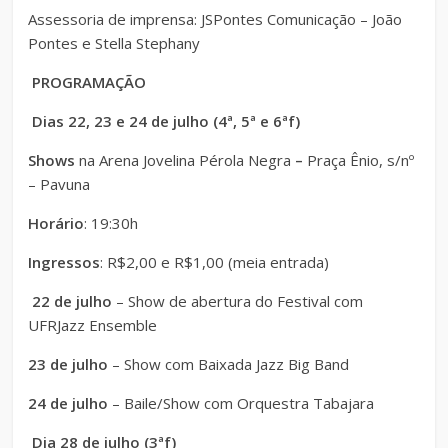
Assessoria de imprensa: JSPontes Comunicação – João
Pontes e Stella Stephany
PROGRAMAÇÃO
Dias 22, 23 e 24 de julho (4ª, 5ª e 6ªf)
Shows
na Arena Jovelina Pérola Negra
–
Praça Ênio, s/nº
– Pavuna
Horário
: 19:30h
Ingressos
: R$2,00 e R$1,00 (meia entrada)
22 de julho
– Show de abertura do Festival com
UFRJazz Ensemble
23 de julho
– Show com Baixada Jazz Big Band
24 de julho
– Baile/Show com Orquestra Tabajara
Dia 28 de julho (3ªf)