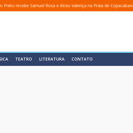
o Preto recebe Samuel Rosa e Alceu Valença na Praia de Copacaban
a uma academia” ganha nova temporada na Fundição Progresso
 encerra temporada em 19 de julho, no Teatro Dulcina
so lança álbum em homenagem a Elizeth Cardoso
ita estreia o solo “Eu matei a Sherazade – Confissões De Uma Árabe 
SICA
TEATRO
LITERATURA
CONTATO