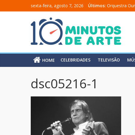
sexta-feira, agosto 7, 2026
Últimos:
Orquestra Our
“Comunicado 
“A Moratória”
Mônica Salma
Carolina Chal
CELEBRIDADES
TELEVISÃO
MÚ
HOME
dsc05216-1