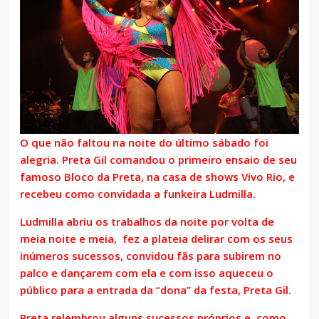
O que não faltou na noite do último sábado foi
alegria. Preta Gil comandou o primeiro ensaio de seu
famoso Bloco da Preta, na casa de shows Vivo Rio, e
recebeu como convidada a funkeira Ludmilla.
Ludmilla abriu os trabalhos da noite por volta de
meia noite e meia, fez a plateia delirar com os seus
inúmeros sucessos, convidou fãs para subirem no
palco e dançarem com ela e com isso aqueceu o
público para a entrada da “dona” da festa, Preta Gil.
Preta relembrou alguns sucessos próprios e, como