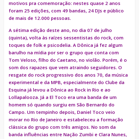
motivos pra comemoração: nestes quase 2 anos
foram 25 edições, com 49 bandas, 24 DJs e público
de mais de 12.000 pessoas.
A sétima edição deste ano, no dia 07 de julho
(quinta), volta às raízes sessentistas do rock, com
toques de folk e psicodelia. A Dônica já fez algum
barulho na mídia por ser o grupo que conta com
Tom Veloso, filho do Caetano, no violão. Porém, é o
som dos rapazes que vem atraindo se
guidores. O
resgate do rock progressivo dos anos 70, da música
experimental e da MPB, especialmente do Clube da
Esquina já levou a Dônica ao Rock in Rio e ao
Lollapalooza. Já a El Toco era uma banda de um
homem só quando surgiu em São Bernardo do
Campo. Um tempinho depois, Daniel Toco veio
morar no Rio de Janeiro e estabeleceu a formação
clássica do grupo com três amigos. No som da
banda influências entre Nação Zumbi e Clara Nunes,