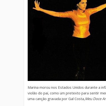
Marina morou nos Estados Unidos durante a infâ
violão do pai, como um pretexto para sentir meno
uma canção gravada por Gal Costa,
Meu Doce A