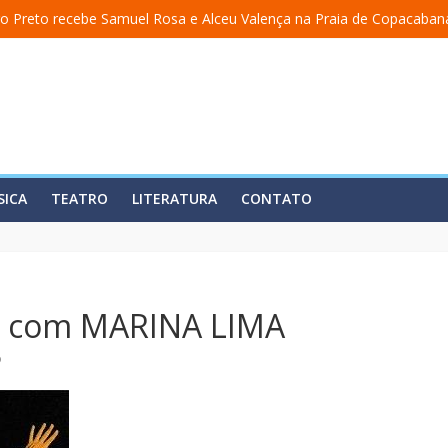
o Preto recebe Samuel Rosa e Alceu Valença na Praia de Copacaban
a uma academia” ganha nova temporada na Fundição Progresso
 encerra temporada em 19 de julho, no Teatro Dulcina
so lança álbum em homenagem a Elizeth Cardoso
ita estreia o solo “Eu matei a Sherazade – Confissões De Uma Árabe 
SICA
TEATRO
LITERATURA
CONTATO
com MARINA LIMA
o