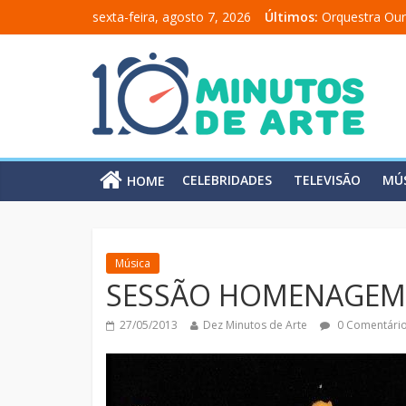
sexta-feira, agosto 7, 2026
Últimos:
Orquestra Our
“Comunicado 
“A Moratória”
Mônica Salma
Carolina Chal
CELEBRIDADES
TELEVISÃO
MÚ
HOME
Música
SESSÃO HOMENAGEM 
27/05/2013
Dez Minutos de Arte
0 Comentári