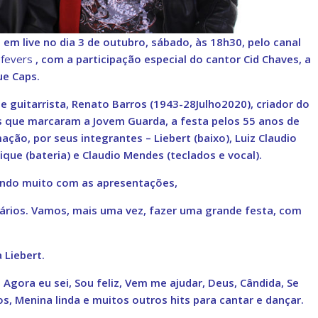
m live no dia 3 de outubro, sábado, às 18h30, pelo canal
fevers
, com a participação especial do cantor Cid Chaves, a
ue Caps.
guitarrista, Renato Barros (1943-28Julho2020), criador do
s que marcaram a Jovem Guarda, a festa pelos 55 anos de
ção, por seus integrantes – Liebert (baixo), L
uiz Claudio
rique (bateria) e Claudio Mendes (teclados e vocal).
rtindo muito com as apresentações,
ários. Vamos, mais uma vez, fazer uma grande festa, com
a Liebert.
 Agora eu sei, Sou feliz, Vem me ajudar, Deus, Cândida, Se
s, Menina linda e muitos outros hits para cantar e dançar.