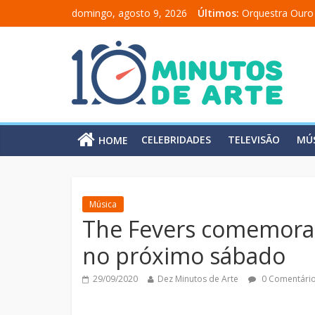
domingo, agosto 9, 2026
Últimos:
Orquestra Ouro
“Comunicado a 
“A Moratória” e
Mônica Salmaso
Carolina Chalit
CELEBRIDADES
TELEVISÃO
MÚ
HOME
Música
The Fevers comemora 
no próximo sábado
29/09/2020
Dez Minutos de Arte
0 Comentári