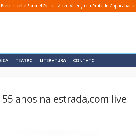
 Preto recebe Samuel Rosa e Alceu Valença na Praia de Copacabana
uma academia” ganha nova temporada na Fundição Progresso
ncerra temporada em 19 de julho, no Teatro Dulcina
 lança álbum em homenagem a Elizeth Cardoso
a estreia o solo “Eu matei a Sherazade – Confissões De Uma Árabe Em
SICA
TEATRO
LITERATURA
CONTATO
55 anos na estrada,com live
o