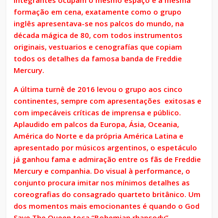
integrantes ocupam o mesmo espaço e a mesma
formação em cena, exatamente como o grupo
inglês apresentava-se nos palcos do mundo, na
década mágica de 80, com todos instrumentos
originais, vestuarios e cenografías que copiam
todos os detalhes da famosa banda de Freddie
Mercury.
A última turnê de 2016 levou o grupo aos cinco
continentes, sempre com apresentações exitosas e
com impecáveis críticas de imprensa e público.
Aplaudido em palcos da Europa, Ásia, Oceania,
América do Norte e da própria América Latina e
apresentado por músicos argentinos, o espetáculo
já ganhou fama e admiração entre os fãs de Freddie
Mercury e companhia. Do visual à performance, o
conjunto procura imitar nos mínimos detalhes as
coreografias do consagrado quarteto britânico. Um
dos momentos mais emocionantes é quando o God
Save The Queen toca “Bohemian rhapsody”,