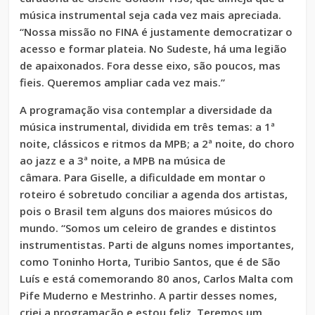
música instrumental seja cada vez mais apreciada.
“Nossa missão no FINA é justamente democratizar o
acesso e formar plateia. No Sudeste, há uma legião
de apaixonados. Fora desse eixo, são poucos, mas
fieis. Queremos ampliar cada vez mais.”
A programação visa contemplar a diversidade da
música instrumental, dividida em três temas: a 1ª
noite, clássicos e ritmos da MPB; a 2ª noite, do choro
ao jazz e a 3ª noite, a MPB na música de
câmara. Para Giselle, a dificuldade em montar o
roteiro é sobretudo conciliar a agenda dos artistas,
pois o Brasil tem alguns dos maiores músicos do
mundo. “Somos um celeiro de grandes e distintos
instrumentistas. Parti de alguns nomes importantes,
como Toninho Horta, Turibio Santos, que é de São
Luís e está comemorando 80 anos, Carlos Malta com
Pife Muderno e Mestrinho. A partir desses nomes,
criei a programação e estou feliz. Teremos um