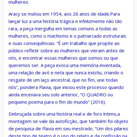
mulheres.
Aracy se matou em 1954, aos 26 anos de idade.Para
lançar luz a uma história trágica e infelizmente não tão
rara, a peça mergulha em temas comuns a todas as
mulheres, como o machismo e o patriarcado estruturais
e suas consequências. “É um trabalho que propõe ao
público refletir sobre as mulheres que vieram antes de
nós, e encontrar essas mulheres que somos ou que
queremos ser. A peça evoca uma memória inventada,
uma relação de avó e neta que nunca existiu, criando o
resgate de um laço ancestral, que no fim, une todas
nós”, pondera Flavia, que iniciou este processo quando
ainda encenava seu solo anterior, “O QUADRO ou
pequeno poema para o fim do mundo” (2016).
Debruçada sobre uma história real e de foro íntimo,a
montagem se vale da autoficção, que também foi objeto
de pesquisa de Flavia em seu mestrado. “Um dos pilares
deste tipo de teatro é o uso do relato e da confissão na