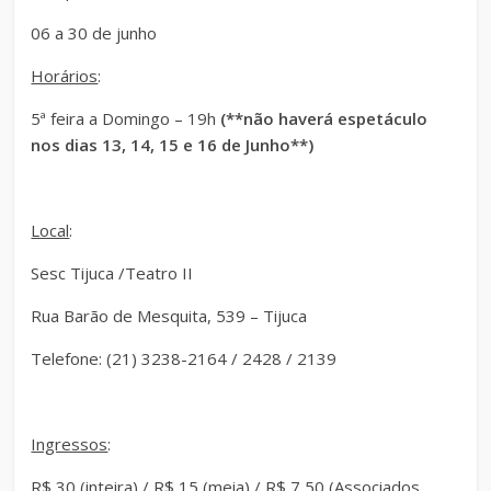
06 a 30 de junho
Horários
:
5ª feira a Domingo – 19h
(**não haverá espetáculo
nos dias 13, 14, 15 e 16 de Junho**)
Local
:
Sesc Tijuca /Teatro II
Rua Barão de Mesquita, 539 – Tijuca
Telefone: (21) 3238-2164 / 2428 / 2139
Ingressos
:
R$ 30 (inteira) / R$ 15 (meia) / R$ 7,50 (Associados,