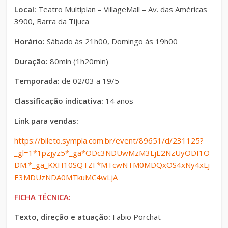
Local:
Teatro Multiplan – VillageMall – Av. das Américas
3900, Barra da Tijuca
Horário:
Sábado às 21h00, Domingo às 19h00
Duração:
80min (1h20min)
Temporada:
de 02/03 a 19/5
Classificação indicativa:
14 anos
Link para vendas:
https://bileto.sympla.com.br/event/89651/d/231125?
_gl=1*1pzjyz5*_ga*ODc3NDUwMzM3LjE2NzUyODI1O
DM.*_ga_KXH10SQTZF*MTcwNTM0MDQxOS4xNy4xLj
E3MDUzNDA0MTkuMC4wLjA
FICHA TÉCNICA:
Texto, direção e atuação:
Fabio Porchat