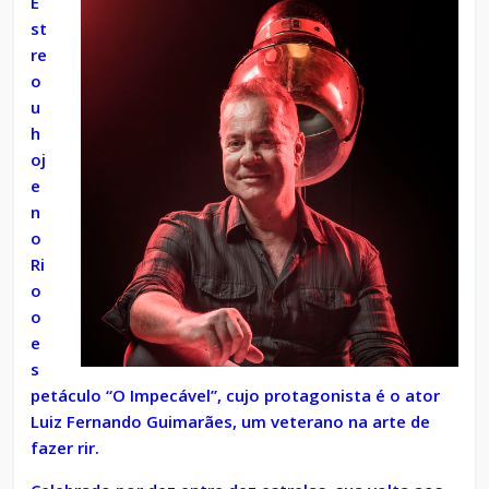
E
st
re
o
u
h
oj
e
n
o
Ri
o
o
e
s
petáculo “O Impecável”, cujo protagonista é o ator
Luiz Fernando Guimarães, um veterano na arte de
fazer rir.