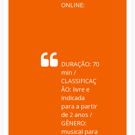
ONLINE:
http
s://divertix.co
m.br/teatro/
a-fabulosa-
fabrica-de-
musica
DURAÇÃO: 70
min /
CLASSIFICAÇ
ÃO: livre e
indicada
para a partir
de 2 anos /
GÊNERO:
musical para