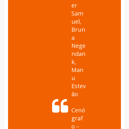
er
Sam
uel,
Brun
a
Nege
ndan
k,
Man
u
Estev
ão
Cenó
graf
o –