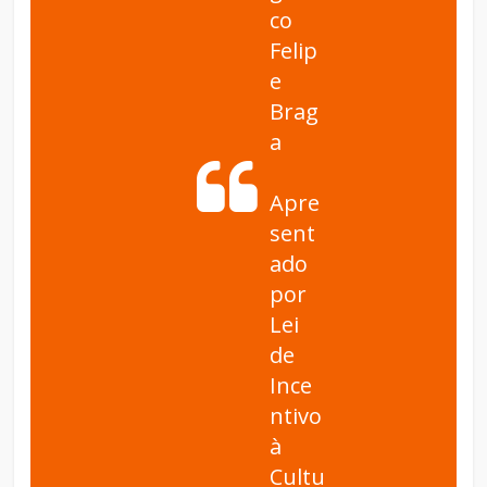
co
Felip
e
Brag
a
Apre
sent
ado
por
Lei
de
Ince
ntivo
à
Cultu