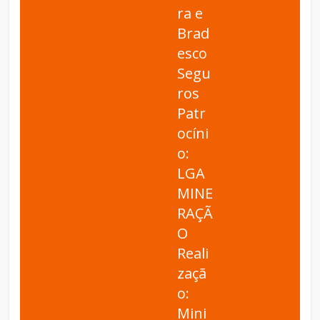
ra e
Brad
esco
Segu
ros
Patr
ocíni
o:
LGA
MINE
RAÇÃ
O
Reali
zaçã
o:
Mini