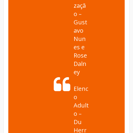
zaçã
o –
Gust
avo
Nun
es e
Rose
Daln
ey
Elenc
o
Adult
o –
Du
Herr