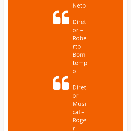
Neto
Diret
or –
Robe
rto
Bom
temp
o
Diret
or
Musi
cal –
Roge
r