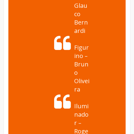
Glau
co
Bern
ardi
Figur
ino –
Brun
o
Olivei
ra
Ilumi
nado
r –
Roge