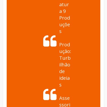
atur
a 9
Prod
uçõe
s
Prod
ução:
Turb
ilhão
de
ideia
s
Asse
ssori