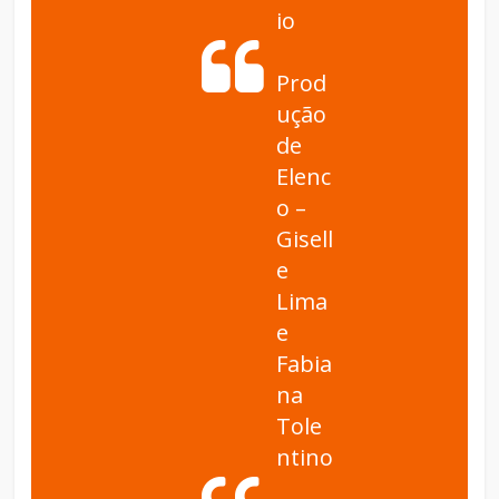
io
Prod
ução
de
Elenc
o –
Gisell
e
Lima
e
Fabia
na
Tole
ntino