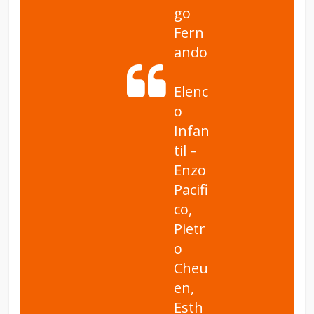
go
Fern
ando
Elenc
o
Infan
til –
Enzo
Pacifi
co,
Pietr
o
Cheu
en,
Esth