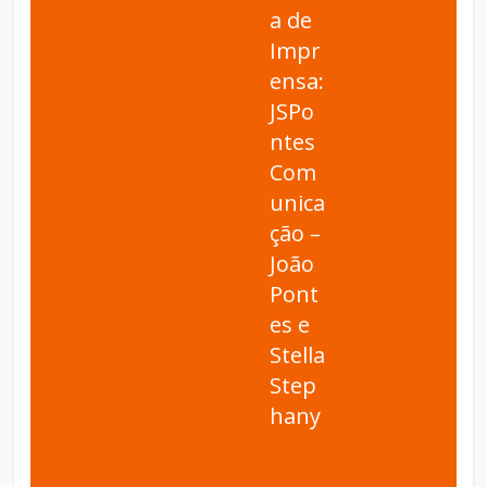
a de
Impr
ensa:
JSPo
ntes
Com
unica
ção –
João
Pont
es e
Stella
Step
hany