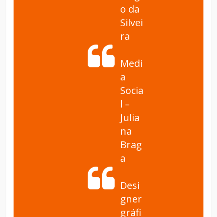
o da
Silvei
ra
Medi
a
Socia
l –
Julia
na
Brag
a
Desi
gner
gráfi