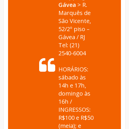
Gávea
> R.
Marquês de
São Vicente,
52/2º piso –
Gávea / RJ
Tel: (21)
2540-6004
HORÁRIOS:
sábado às
14h e 17h,
domingo às
16h /
INGRESSOS:
R$100 e R$50
(meia); e