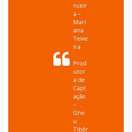
nceir
a –
Mari
ana
Teixe
ira
Prod
utor
a de
Capt
ação
–
Ghe
u
Tibér