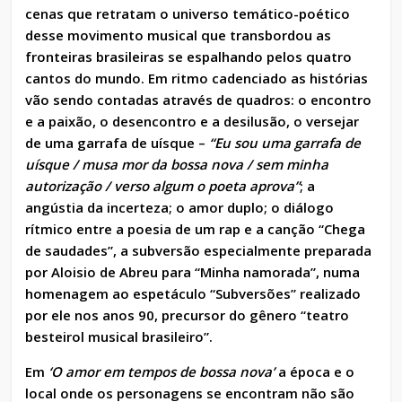
cenas que retratam o universo temático-poético
desse movimento musical que transbordou as
fronteiras brasileiras se espalhando pelos quatro
cantos do mundo. Em ritmo cadenciado as histórias
vão sendo contadas através de quadros: o encontro
e a paixão, o desencontro e a desilusão, o versejar
de uma garrafa de uísque –
“Eu sou uma garrafa de
uísque / musa mor da bossa nova / sem minha
autorização / verso algum o poeta aprova”
; a
angústia da incerteza; o amor duplo; o diálogo
rítmico entre a poesia de um rap e a canção “Chega
de saudades”, a subversão especialmente preparada
por Aloisio de Abreu para “Minha namorada”, numa
homenagem ao espetáculo “Subversões” realizado
por ele nos anos 90, precursor do gênero “teatro
besteirol musical brasileiro”.
Em
‘
O amor em tempos de bossa nova’
a época e o
local onde os personagens se encontram não são