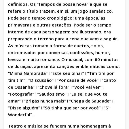
definidos. Os “tempos de bossa nova” a que se
refere o título trazem, em si, um jogo semântico.
Pode ser o tempo cronológico: uma época, as
primaveras e outras estações. Pode ser o tempo
interno de cada personagem: ora ilustrando, ora
preparando o terreno para a cena que vem a seguir.
As músicas tomam a forma de duetos, solos,
entremeados por conversas, confissões, humor,
leveza e muito romance. O musical, com 60 minutos
de duração, apresenta canções emblemáticas como:
“Minha Namorada” ǀ “Este seu olhar” ǀ “Tim tim por
tim tim” ǀ “Discussão” ǀ “Por causa de você” ǀ “Canto
de Ossanha” ǀ “Chove lá fora” ǀ “Você vai ver” ǀ
“Fotografia” ǀ “Saudosismo” ǀ “Eu sei que vou te
amar” ǀ “Brigas nunca mais” ǀ “Chega de Saudade” ǀ
“Disse alguém” ǀ “Só tinha que ser por você” ǀ “S’
Wonderful”.
Teatro e música se fundem numa homenagem à