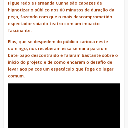
Figueiredo e Fernanda Cunha são capazes de
hipnotizar o público nos 60 minutos de duração da
peça, fazendo com que o mais descomprometido
espectador saia do teatro com um impacto
fascinante.
Elas, que se despedem do público carioca neste
domingo, nos receberam essa semana para um
bate-papo descontraído e falaram bastante sobre o
início do projeto e de como encaram o desafio de
levar aos palcos um espetáculo que foge do lugar
comum.