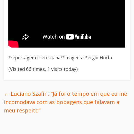
*reportagem : Léo Uliana/*imagens : Sérgio Horta
(Visited 66 times, 1 visits today)
←
Luciano Szafir : “Já foi o tempo em que eu me
incomodava com as bobagens que falavam a
meu respeito”