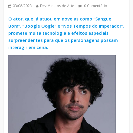
03/08/2023
Dez Minutos de Arte
0 Comentário
O ator, que já atuou em novelas como “Sangue
Bom”, “Boogie Oogie” e “Nos Tempos do Imperador”,
promete muita tecnologia e efeitos especiais
surpreendentes para que os personagens possam
interagir em cena.