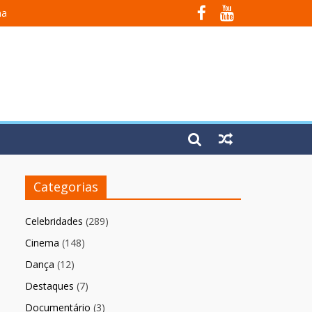
na
 Em Fúria”
Categorias
Celebridades
(289)
Cinema
(148)
Dança
(12)
Destaques
(7)
Documentário
(3)