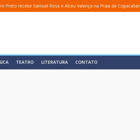
ro Preto recebe Samuel Rosa e Alceu Valença na Praia de Copacaba
 a uma academia” ganha nova temporada na Fundição Progresso
” encerra temporada em 19 de julho, no Teatro Dulcina
aso lança álbum em homenagem a Elizeth Cardoso
ita estreia o solo “Eu matei a Sherazade – Confissões De Uma Árabe
SICA
TEATRO
LITERATURA
CONTATO