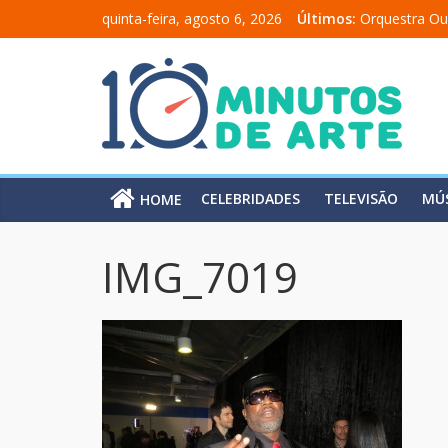
quinta-feira, agosto 6, 2026
Últimos:
Orquestra Ou
“Comunicado
“A Moratória
Mônica Salm
Carolina Chal
CELEBRIDADES
TELEVISÃO
MÚ
HOME
IMG_7019