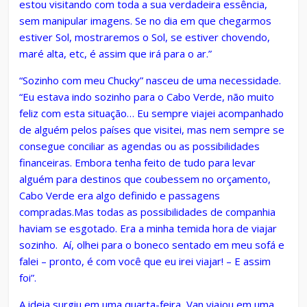
estou visitando com toda a sua verdadeira essência,
sem manipular imagens. Se no dia em que chegarmos
estiver Sol, mostraremos o Sol, se estiver chovendo,
maré alta, etc, é assim que irá para o ar.”
“Sozinho com meu Chucky” nasceu de uma necessidade.
“Eu estava indo sozinho para o Cabo Verde, não muito
feliz com esta situação… Eu sempre viajei acompanhado
de alguém pelos países que visitei, mas nem sempre se
consegue conciliar as agendas ou as possibilidades
financeiras. Embora tenha feito de tudo para levar
alguém para destinos que coubessem no orçamento,
Cabo Verde era algo definido e passagens
compradas.Mas todas as possibilidades de companhia
haviam se esgotado. Era a minha temida hora de viajar
sozinho. Aí, olhei para o boneco sentado em meu sofá e
falei – pronto, é com você que eu irei viajar! – E assim
foi”.
A ideia surgiu em uma quarta-feira, Van viajou em uma