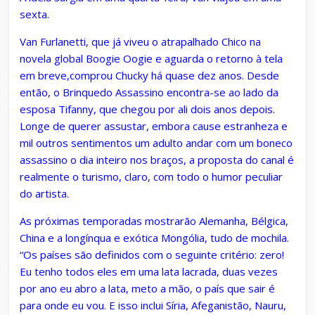
sexta.
Van Furlanetti, que já viveu o atrapalhado Chico na
novela global Boogie Oogie e aguarda o retorno à tela
em breve,comprou Chucky há quase dez anos. Desde
então, o Brinquedo Assassino encontra-se ao lado da
esposa Tifanny, que chegou por ali dois anos depois.
Longe de querer assustar, embora cause estranheza e
mil outros sentimentos um adulto andar com um boneco
assassino o dia inteiro nos braços, a proposta do canal é
realmente o turismo, claro, com todo o humor peculiar
do artista.
As próximas temporadas mostrarão Alemanha, Bélgica,
China e a longínqua e exótica Mongólia, tudo de mochila.
“Os países são definidos com o seguinte critério: zero!
Eu tenho todos eles em uma lata lacrada, duas vezes
por ano eu abro a lata, meto a mão, o país que sair é
para onde eu vou. E isso inclui Síria, Afeganistão, Nauru,