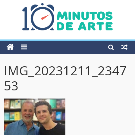
IMG_20231211_2347
53