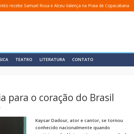
reto recebe Samuel Rosa e Alceu Valença na Praia de Copacabana
ma academia” ganha nova temporada na Fundição Progresso
cerra temporada em 19 de julho, no Teatro Dulcina
lança álbum em homenagem a Elizeth Cardoso
 estreia o solo “Eu matei a Sherazade – Confissões De Uma Árabe Em 
SICA
TEATRO
LITERATURA
CONTATO
ia para o coração do Brasil
o
Kaysar Dadour, ator e cantor, se tornou
conhecido nacionalmente quando