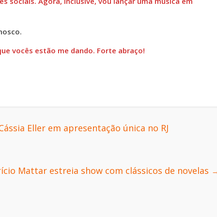
s sociais. Agora, inclusive, vou lançar uma música em
nosco.
que vocês estão me dando. Forte abraço!
ássia Eller em apresentação única no RJ
ício Mattar estreia show com clássicos de novelas