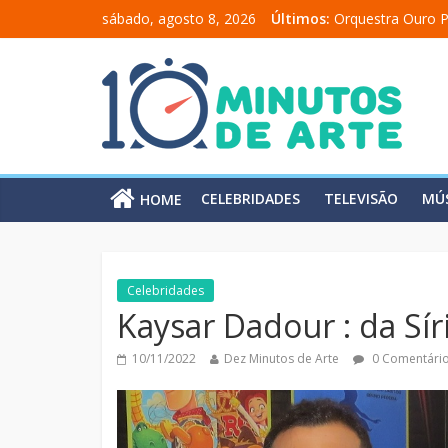
sábado, agosto 8, 2026
Últimos:
Orquestra Ouro P
“Comunicado a u
“A Moratória” en
Mônica Salmaso 
Carolina Chalita
CELEBRIDADES
TELEVISÃO
MÚ
HOME
Celebridades
Kaysar Dadour : da Sír
10/11/2022
Dez Minutos de Arte
0 Comentári