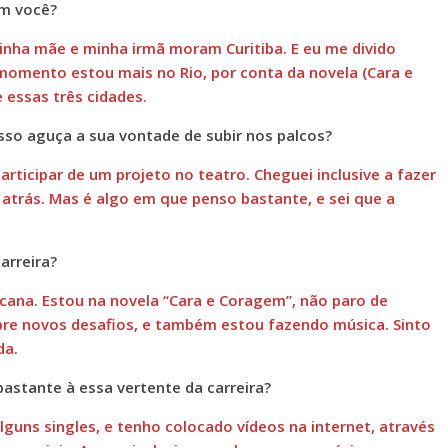
m você?
inha mãe e minha irmã moram Curitiba. E eu me divido
omento estou mais no Rio, por conta da novela (Cara e
essas três cidades.
sso aguça a sua vontade de subir nos palcos?
articipar de um projeto no teatro. Cheguei inclusive a fazer
trás. Mas é algo em que penso bastante, e sei que a
arreira?
ana. Estou na novela “Cara e Coragem”, não paro de
e novos desafios, e também estou fazendo música. Sinto
da.
astante à essa vertente da carreira?
lguns singles, e tenho colocado vídeos na internet, através