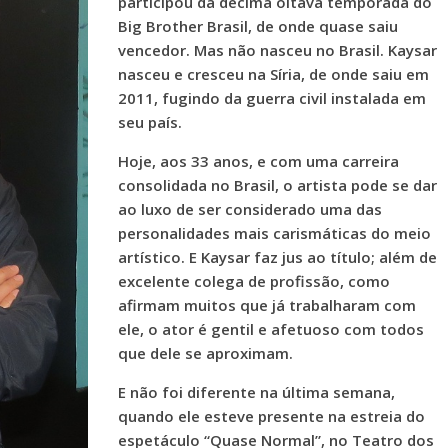
participou da décima oitava temporada do
Big Brother Brasil, de onde quase saiu
vencedor. Mas não nasceu no Brasil. Kaysar
nasceu e cresceu na Síria, de onde saiu em
2011, fugindo da guerra civil instalada em
seu país.
Hoje, aos 33 anos, e com uma carreira
consolidada no Brasil, o artista pode se dar
ao luxo de ser considerado uma das
personalidades mais carismáticas do meio
artístico. E Kaysar faz jus ao título; além de
excelente colega de profissão, como
afirmam muitos que já trabalharam com
ele, o ator é gentil e afetuoso com todos
que dele se aproximam.
E não foi diferente na última semana,
quando ele esteve presente na estreia do
espetáculo “Quase Normal”, no Teatro dos