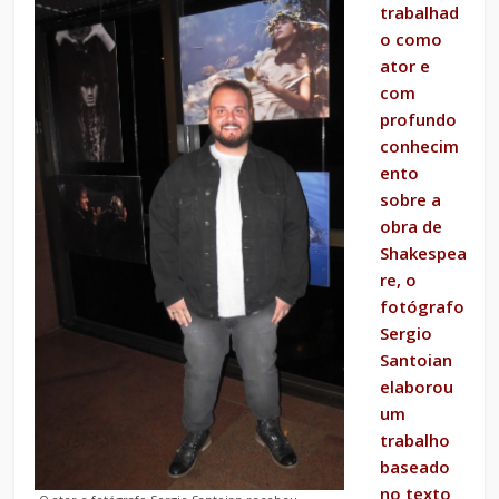
trabalhad
o como
ator e
com
profundo
conhecim
ento
sobre a
obra de
Shakespea
re, o
fotógrafo
Sergio
Santoian
elaborou
um
trabalho
baseado
no texto