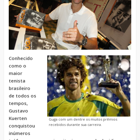
Conhecido
como o
maior
tenista
brasileiro
de todos os
tempos,
Gustavo
Kuerten
Guga com um dentre os muitos prêmios
recebidos durante sua carreira.
conquistou
inúmeros