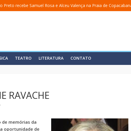
o Preto recebe Samuel Rosa e Alceu Valença na Praia de Copacaban
a uma academia” ganha nova temporada na Fundição Progresso
 encerra temporada em 19 de julho, no Teatro Dulcina
so lança álbum em homenagem a Elizeth Cardoso
ita estreia o solo “Eu matei a Sherazade – Confissões De Uma Árabe 
SICA
TEATRO
LITERATURA
CONTATO
NE RAVACHE
o
o de memórias da
 a oportunidade de