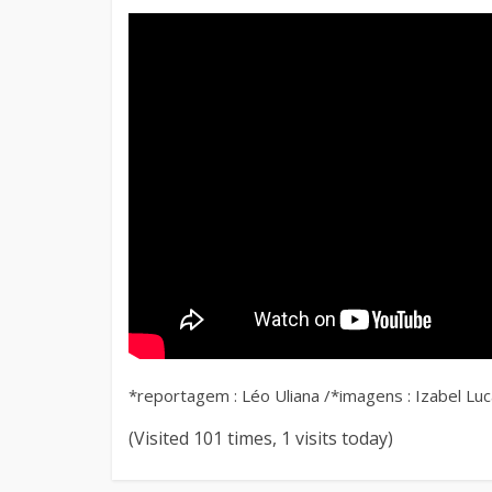
*reportagem : Léo Uliana /*imagens : Izabel Lu
(Visited 101 times, 1 visits today)