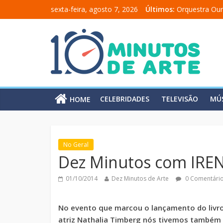
sexta-feira, agosto 7, 2026
Últimos:
Orquestra Our
“Comunicado 
“A Moratória”
Mônica Salma
Carolina Chal
CELEBRIDADES
TELEVISÃO
MÚ
HOME
No Geral
Dez Minutos com IRE
01/10/2014
Dez Minutos de Arte
0 Comentári
No evento que marcou o lançamento do livr
atriz Nathalia Timberg nós tivemos também