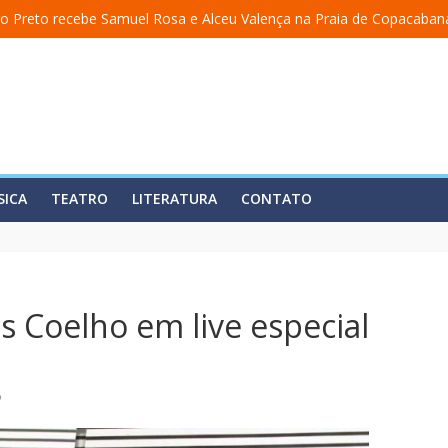
o Preto recebe Samuel Rosa e Alceu Valença na Praia de Copacaban
a uma academia” ganha nova temporada na Fundição Progresso
 encerra temporada em 19 de julho, no Teatro Dulcina
so lança álbum em homenagem a Elizeth Cardoso
ita estreia o solo “Eu matei a Sherazade – Confissões De Uma Árabe 
SICA
TEATRO
LITERATURA
CONTATO
s Coelho em live especial
o