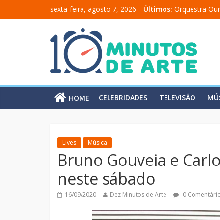
sexta-feira, agosto 7, 2026
Últimos:
Orquestra Our
“Comunicado 
“A Moratória”
Mônica Salma
Carolina Chal
CELEBRIDADES
TELEVISÃO
MÚ
HOME
Lives
Música
Bruno Gouveia e Carlo
neste sábado
16/09/2020
Dez Minutos de Arte
0 Comentári