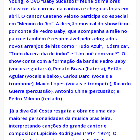
Young, o DVD “Baby Sucessos” reúne os maiores
clássicos da carreira da cantora e chega às lojas em
abril. O cantor Caetano Veloso participa do especial
em “Menino do Rio”. A direção musical do show ficou
por conta de Pedro Baby, que acompanha a mãe no
palco e também é responsável pelos elogiados
novos arranjos de hits como “Tudo Azul”, “Cósmica”,
“Todo dia era dia de índio” e “Um auê com você”. O
show conta com a formação da banda: Pedro Baby
(vocais e guitarra), Renato Brasa (bateria), Betão
Aguiar (vocais e baixo), Carlos Darci (vocais e
trombone), Maico Lopes (vocais e trompete), Ricardo
Guerra (percussão), Antonio China (percussão) e
Pedro Milman (teclado).
Já a diva Gal Costa resgata a obra de uma das
maiores personalidades da música brasileira,
interpretando canções do grande cantor e
compositor Lupicínio Rodrigues (1914-1974). O