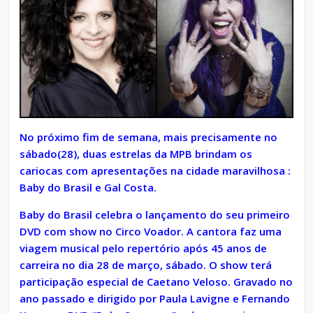
No próximo fim de semana, mais precisamente no
sábado(28), duas estrelas da MPB brindam os
cariocas com apresentações na cidade maravilhosa :
Baby do Brasil e Gal Costa.
Baby do Brasil celebra o lançamento do seu primeiro
DVD com show no Circo Voador. A cantora faz uma
viagem musical pelo repertório após 45 anos de
carreira no dia 28 de março, sábado. O show terá
participação especial de Caetano Veloso. Gravado no
ano passado e dirigido por Paula Lavigne e Fernando