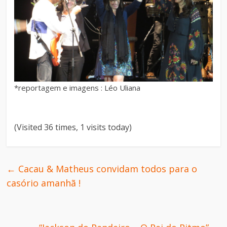
*reportagem e imagens : Léo Uliana
(Visited 36 times, 1 visits today)
←
Cacau & Matheus convidam todos para o
casório amanhã !