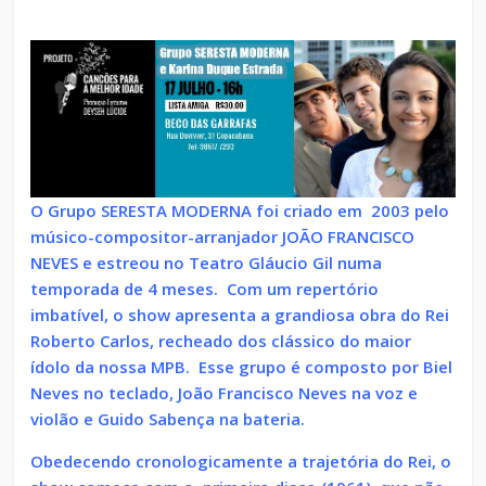
O Grupo SERESTA MODERNA foi criado em 2003 pelo
músico-compositor-arranjador JOÃO FRANCISCO
NEVES e estreou no Teatro Gláucio Gil numa
temporada de 4 meses. Com um repertório
imbatível, o show apresenta a grandiosa obra do Rei
Roberto Carlos, recheado dos clássico do maior
ídolo da nossa MPB. Esse grupo é composto por Biel
Neves no teclado, João Francisco Neves na voz e
violão e Guido Sabença na bateria.
Obedecendo cronologicamente a trajetória do Rei, o