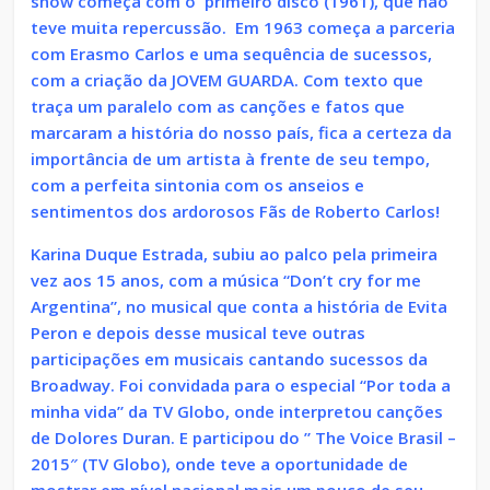
show começa com o primeiro disco (1961), que não
teve muita repercussão. Em 1963 começa a parceria
com Erasmo Carlos e uma sequência de sucessos,
com a criação da JOVEM GUARDA. Com texto que
traça um paralelo com as canções e fatos que
marcaram a história do nosso país, fica a certeza da
importância de um artista à frente de seu tempo,
com a perfeita sintonia com os anseios e
sentimentos dos ardorosos Fãs de Roberto Carlos!
Karina Duque Estrada, subiu ao palco pela primeira
vez aos 15 anos, com a música “Don’t cry for me
Argentina”, no musical que conta a história de Evita
Peron e depois desse musical teve outras
participações em musicais cantando sucessos da
Broadway. Foi convidada para o especial “Por toda a
minha vida” da TV Globo, onde interpretou canções
de Dolores Duran. E participou do ” The Voice Brasil –
2015″ (TV Globo), onde teve a oportunidade de
mostrar em nível nacional mais um pouco de seu