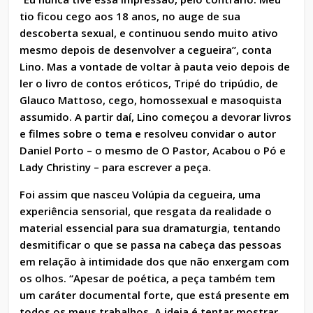
tio ficou cego aos 18 anos, no auge de sua
descoberta sexual, e continuou sendo muito ativo
mesmo depois de desenvolver a cegueira”, conta
Lino. Mas a vontade de voltar à pauta veio depois de
ler o livro de contos eróticos, Tripé do tripúdio, de
Glauco Mattoso, cego, homossexual e masoquista
assumido. A partir daí, Lino começou a devorar livros
e filmes sobre o tema e resolveu convidar o autor
Daniel Porto – o mesmo de O Pastor, Acabou o Pó e
Lady Christiny – para escrever a peça.
Foi assim que nasceu Volúpia da cegueira, uma
experiência sensorial, que resgata da realidade o
material essencial para sua dramaturgia, tentando
desmitificar o que se passa na cabeça das pessoas
em relação à intimidade dos que não enxergam com
os olhos. “Apesar de poética, a peça também tem
um caráter documental forte, que está presente em
todos os meus trabalhos. A ideia é tentar mostrar