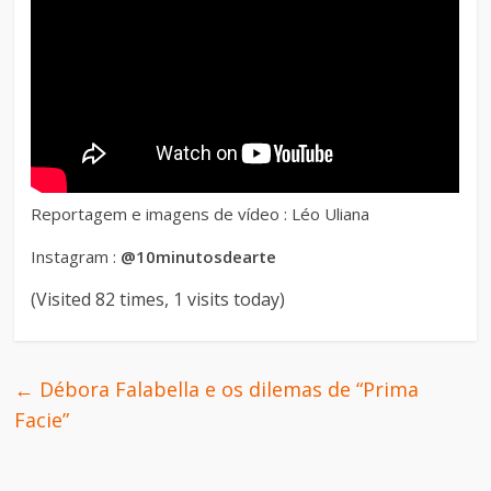
Reportagem e imagens de vídeo : Léo Uliana
Instagram :
@10minutosdearte
(Visited 82 times, 1 visits today)
←
Débora Falabella e os dilemas de “Prima
Facie”