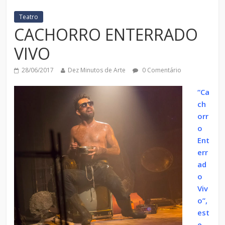
Teatro
CACHORRO ENTERRADO
VIVO
28/06/2017
Dez Minutos de Arte
0 Comentário
“Ca
ch
orr
o
Ent
err
ad
o
Viv
o”,
est
e