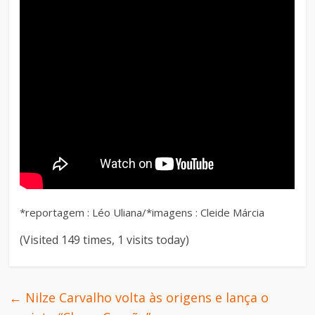
*reportagem : Léo Uliana/*imagens : Cleide Márcia
(Visited 149 times, 1 visits today)
←
Nilze Carvalho volta às origens e lança o