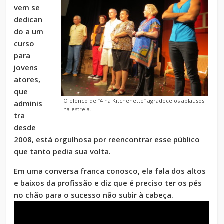
vem se
dedican
do a um
curso
para
jovens
atores,
que
O elenco de “4 na Kitchenette” agradece os aplausos
adminis
na estreia.
tra
desde
2008, está orgulhosa por reencontrar esse público
que tanto pedia sua volta.
Em uma conversa franca conosco, ela fala dos altos
e baixos da profissão e diz que é preciso ter os pés
no chão para o sucesso não subir à cabeça.